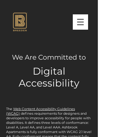
We Are Committed to
Digital
Accessibility
The
Web Content Accessibility Guidelines
(WCAG)
defines requirements for designers and
developers to improve accessibility for people with
disabilities. It defines three levels of conformance:
Level A, Level AA, and Level AAA. Ashbrook
Apartments is fully conformant with WCAG 2.1 level
AA. Fully conformant means that the content fully