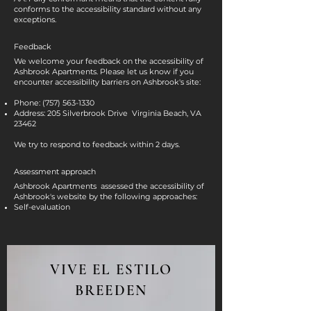
conforms to the accessibility standard without any
exceptions.
Feedback
We welcome your feedback on the accessibility of
Ashbrook Apartments. Please let us know if you
encounter accessibility barriers on Ashbrook
's site:
Phone:
(757) 563-1330
Address: 205 Silverbrook Drive Virginia Beach, VA
23462
We try to respond to feedback within 2 days.
Assessment approach
Ashbrook Apartments assessed the accessibility of
Ashbrook
's website by the following approaches:
Self-evaluation
VIVE EL ESTILO
BREEDEN