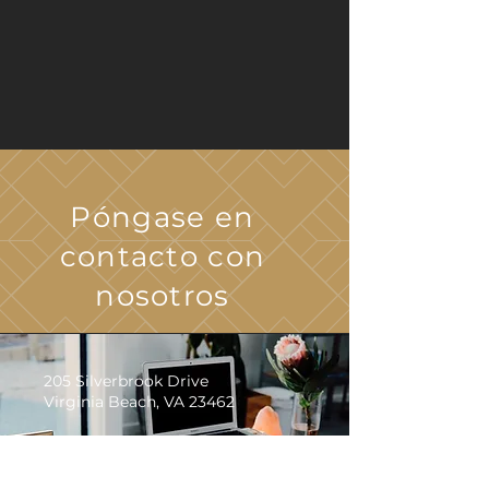
Póngase en
contacto con
nosotros
205 Silverbrook Drive
Virginia Beach, VA 23462
Haga clic
aquí
para enviarnos un
correo electrónico