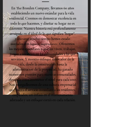
En The Breeden Company, llevamos 60 años
estableciendo un nuevo estándar para la vida
residencial. Creemos en demostrar excelencia en
todo lo que hacemos, y diseñar su hogar no es
diferente. Nuestra historia está profundamente
arraigada en el ideal de lo que significa "hogar",
y durante mucho tiempo hemos estado
asociados con
lugares inspiradores
. Ofrecemos
los mejores estándares a quienes viven, trabajan,
juegan e invierten en las comunidades a las que
servimos. Y nuestro enfoque innovador de la
vida, desde la construcción hasta la
administración de la propiedad, ha ganado
numerosos premios para nuestras comunidades,
elevando constantemente el nivel para cada uno.
Nos enorgullecemos de una cultura empresarial
que valora el servicio inmediato a los residentes,
empleados, un énfasis en el mantenimiento
adecuado y un enfoque cortés en cada relación.