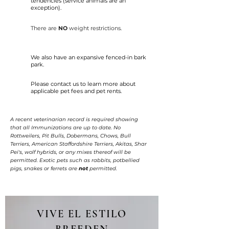
tendencies (service animals are an
exception).
There are
NO
weight restrictions.
We also have an expansive fenced-in bark
park.
Please contact us to learn more about
applicable pet fees and pet rents.
A recent veterinarian record is required showing
that all Immunizations are up to date. No
Rottweilers, Pit Bulls, Dobermans, Chows, Bull
Terriers, American Staffordshire Terriers, Akitas, Shar
Pei's, wolf hybrids, or any mixes thereof will be
permitted. Exotic pets such as rabbits, potbellied
pigs, snakes or ferrets are
not
permitted.
VIVE EL ESTILO