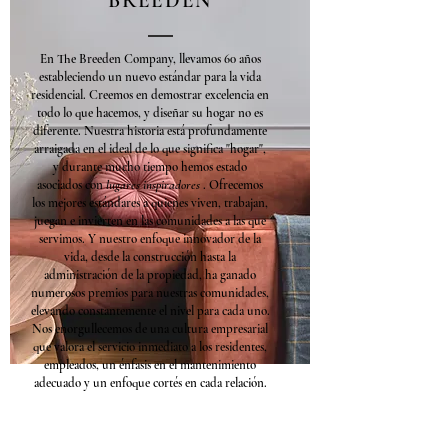
BREEDEN
En The Breeden Company, llevamos 60 años
estableciendo un nuevo estándar para la vida
residencial. Creemos en demostrar excelencia en
todo lo que hacemos, y diseñar su hogar no es
diferente. Nuestra historia está profundamente
arraigada en el ideal de lo que significa "hogar",
y durante mucho tiempo hemos estado
asociados con
lugares inspiradores
. Ofrecemos
los mejores estándares a quienes viven, trabajan,
juegan e invierten en las comunidades a las que
servimos. Y nuestro enfoque innovador de la
vida, desde la construcción hasta la
administración de la propiedad, ha ganado
numerosos premios para nuestras comunidades,
elevando constantemente el nivel para cada uno.
Nos enorgullecemos de una cultura empresarial
que valora el servicio inmediato a los residentes,
empleados, un énfasis en el mantenimiento
adecuado y un enfoque cortés en cada relación.