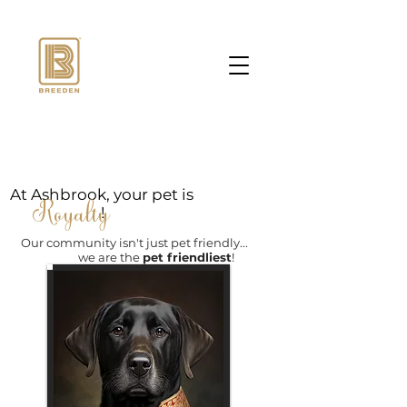
At Ashbrook, your pet is
Royalty
!
Our community isn't just pet friendly...
we are the
pet friendliest
!